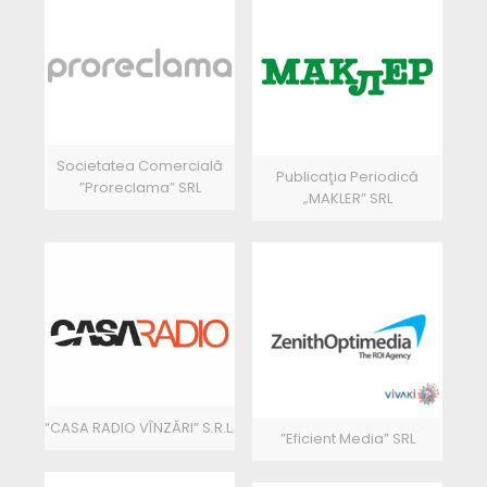
Societatea Comercială
Publicaţia Periodică
”Proreclama” SRL
„MAKLER” SRL
“CASA RADIO VÎNZĂRI” S.R.L.
”Eficient Media” SRL