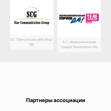
SC “Starcomunicatie Grup”
S.C. «Комсомольская
SRL
правда-Basarabia» SRL
Партнеры ассоциации