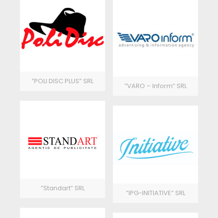
”POLI DISC PLUS” SRL
”VARO – Inform” SRL
”Standart” SRL
”IPG-INITIATIVE” SRL