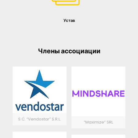
Устав
Члены ассоциации
S.C. “Vendostar” S.R.L.
”Maximize” SRL