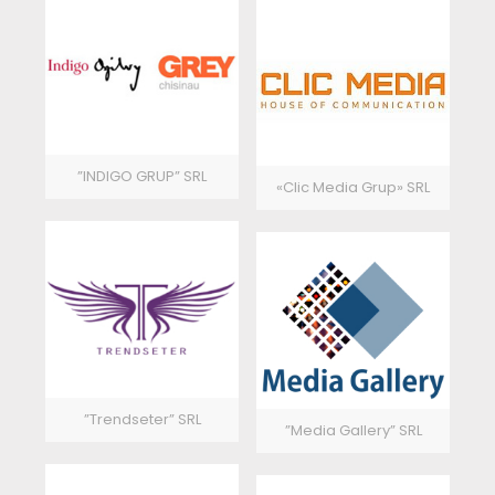
”INDIGO GRUP” SRL
«Clic Media Grup» SRL
”Trendseter” SRL
”Media Gallery” SRL